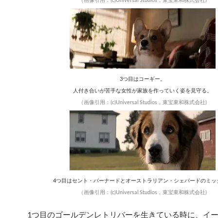
3つ目はコーギー。
人付き合いが苦手な女性が家族を作っていく姿を見守る。
（画像引用：(c)Universal Studios，東宝東和株式会社)
4つ目はセント・バーナードとオーストラリアン・シェパードのミッ
（画像引用：(c)Universal Studios，東宝東和株式会社)
1つ目のゴールデンレトリバーを生きている時に、イ