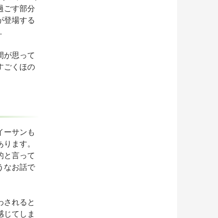
過ごす部分
が登場する
…
間が思って
すごくほの
イーサンも
あります。
的と言って
うなお話で
わされると
感じてしま