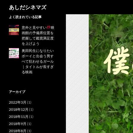
検
あしだシネマズ
索
コ
よく読まれている記事
ン
意外と見やすい
映
テ
画館の予備席位置を
ン
把握して鑑賞満足度
を上げよう
ツ
奥田民生になりたい
へ
ボーイと出会う男す
ス
べて狂わせるガール
キ
｜タイトルが長すぎ
る映画
ッ
プ
アーカイブ
2022年3月
(1)
2018年12月
(1)
2018年11月
(1)
2018年9月
(1)
2018年8月
(1)