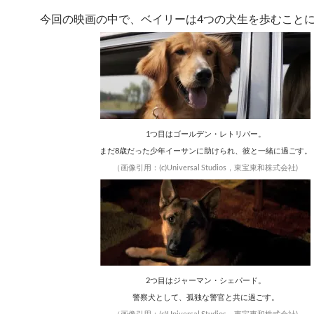
今回の映画の中で、ベイリーは4つの犬生を歩むこと
1つ目はゴールデン・レトリバー。
まだ8歳だった少年イーサンに助けられ、彼と一緒に過ごす。
（画像引用：(c)Universal Studios，東宝東和株式会社)
2つ目はジャーマン・シェパード。
警察犬として、孤独な警官と共に過ごす。
（画像引用：(c)Universal Studios，東宝東和株式会社)