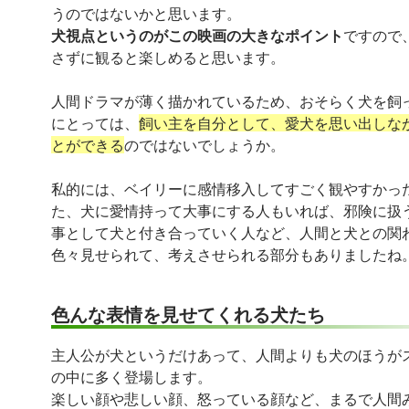
うのではないかと思います。
犬視点というのがこの映画の大きなポイント
ですので
さずに観ると楽しめると思います。
人間ドラマが薄く描かれているため、おそらく犬を飼
にとっては、
飼い主を自分として、愛犬を思い出しな
とができる
のではないでしょうか。
私的には、ベイリーに感情移入してすごく観やすかっ
た、犬に愛情持って大事にする人もいれば、邪険に扱
事として犬と付き合っていく人など、人間と犬との関
色々見せられて、考えさせられる部分もありましたね
色んな表情を見せてくれる犬たち
主人公が犬というだけあって、人間よりも犬のほうが
の中に多く登場します。
楽しい顔や悲しい顔、怒っている顔など、まるで人間