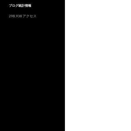
e
o
l
e
o
l
ブログ統計情報
e
p
r
o
d
n
n
e
298,938 アクセス
k
I
W
a
n
i
s
h
L
i
s
t