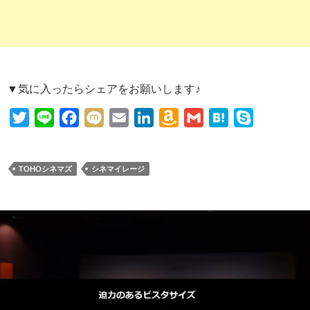
▼気に入ったらシェアをお願いします♪
T
L
F
M
E
L
A
G
H
S
w
i
a
i
m
i
m
m
a
k
i
n
c
x
a
n
a
a
t
y
TOHOシネマズ
シネマイレージ
t
e
e
i
i
k
z
i
e
p
t
b
l
e
o
l
n
e
e
o
d
n
a
r
o
I
W
k
n
i
s
h