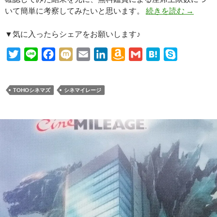
TOHO
いて簡単に考察してみたいと思います。
続きを読む
→
▼気に入ったらシェアをお願いします♪
T
L
F
M
E
L
A
G
H
S
w
i
a
i
m
i
m
m
a
k
i
n
c
x
a
n
a
a
t
y
TOHOシネマズ
シネマイレージ
t
e
e
i
i
k
z
i
e
p
t
b
l
e
o
l
n
e
e
o
d
n
a
r
o
I
W
k
n
i
s
h
L
i
s