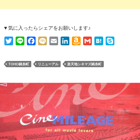
▼気に入ったらシェアをお願いします♪
T
L
F
M
E
L
A
G
H
S
w
i
a
i
m
i
m
m
a
k
i
n
c
x
a
n
a
a
t
y
TOHO錦糸町
リニューアル
楽天地シネマズ錦糸町
t
e
e
i
i
k
z
i
e
p
t
b
l
e
o
l
n
e
e
o
d
n
a
r
o
I
W
k
n
i
s
h
L
i