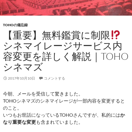
s
t
TOHOの備忘録
【重要】無料鑑賞に制限
シネマイレージサービス内
容変更を詳しく解説｜TOHO
シネマズ
2017年10月10日
コメントする
今朝、メールを受信して驚きました。
TOHOシネマズのシネマイレージが一部内容を変更すると
のこと。
いつもお世話になっているTOHOさんですが、私的には
か
なり重要な変更
も含まれていました。