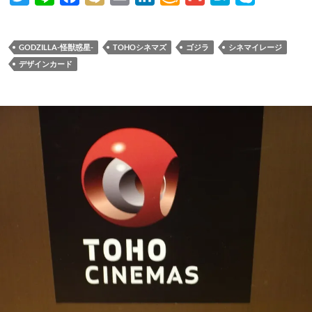
w
i
a
i
m
i
m
m
a
k
i
n
c
x
a
n
a
a
t
y
GODZILLA-怪獣惑星-
TOHOシネマズ
ゴジラ
シネマイレージ
t
e
e
i
i
k
z
i
e
p
デザインカード
t
b
l
e
o
l
n
e
e
o
d
n
a
r
o
I
W
k
n
i
s
h
L
i
s
t