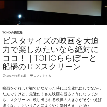
L
i
s
t
TOHOの備忘録
ビスタサイズの映画を大迫
力で楽しみたいなら絶対に
ココ！｜TOHOららぽーと
船橋のTCXスクリーン
2017年8月31日
コメントする
映画をそれほど観ていなかった時代は全然気にしてなかっ
たんですけど、最近たくさん映画を観るようになってか
ら、スクリーンに映し出される映像の大きさがそういえば
違うな、、ということにようやく気付きました(遅)