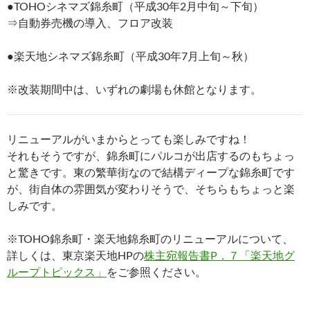
●TOHOシネマズ錦糸町（平成30年2月中旬～下旬）
⇒自動券売機の導入、フロア改装
●楽天地シネマズ錦糸町（平成30年7月上旬～秋）
※改装期間中は、いずれの劇場も休館となります。
リニューアルがいまからとっても楽しみですね！
それもそうですが、錦糸町にパルコが出店するのもちょっ
と驚きです。東の繁華街なので結構ディープな錦糸町です
が、街自体の雰囲気が変わりそうで、そちらもちょっと楽
しみです。
※TOHO錦糸町・楽天地錦糸町のリニューアルについて、
詳しくは、東京楽天地HPの
株主宛報告書P．７「楽天地グ
ループトピックス」
をご参照ください。