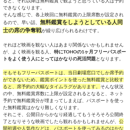
ると、それ以降は無料鑑賞で観ようと思っている人は予約
できなくなります。
そんな感じで、各上映回に無料鑑賞の上限席数が設定され
無料鑑賞をしようとしている人同
るので、早い話、
士の席の争奪戦
が繰り広げられるわけです。
それほど映画を観ない人はあまり関係ないかもしれません
が、よく映画を観る人、
特にTOHOの1ヶ月フリーパスポー
トをよく使う人にとってはかなりの死活問題
となります。
そもそもフリーパスポートは、当日劇場窓口でしか席予約
ができないため、鑑賞ポイントを使った無料鑑賞と比較す
ると、席予約の大幅なタイムラグがあります。
そんな状況
の中、無料鑑賞席数に上限が設定されるとなると、ネット
予約で無料鑑賞分が埋まってしまえば、パスポートを使っ
た無料鑑賞はかなり難しくなります。
それこそ、公開日からかなり経過してもうそろそろ公開終
了となりそうな映画でしたら観れるかもしれませんが、
公
開初週や人気作などは、パスポートを使ってみるのはかな