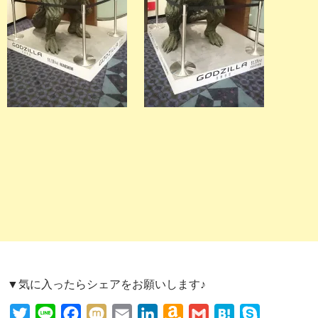
▼気に入ったらシェアをお願いします♪
T
L
F
M
E
L
A
G
H
S