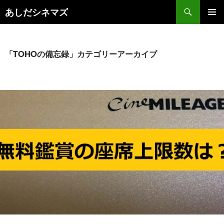
コ
検
あしだシネマズ
ン
索
メインメ
テ
ニュー
ン
ツ
「TOHOの備忘録」カテゴリーアーカイブ
へ
ス
キ
ッ
プ