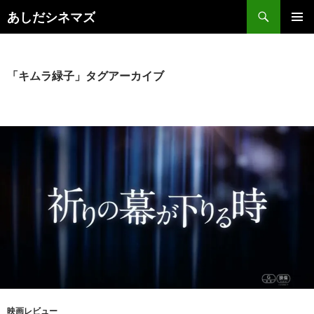
コ
検
あしだシネマズ
ン
索
メインメ
テ
ニュー
ン
ツ
「キムラ緑子」タグアーカイブ
へ
ス
キ
ッ
プ
映画レビュー