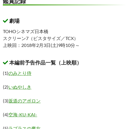
鑑賞記録
劇場
TOHOシネマズ日本橋
スクリーン7（ビスタサイズ／TCX）
上映回：2018年2月3日(土)9時10分～
本編前予告作品一覧（上映順）
(1)
のみとり侍
(2)
いぬやしき
(3)
坂道のアポロン
(4)
空海-KU-KAI-
(5)
ラプラスの魔女