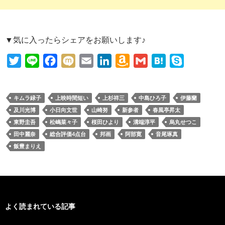
▼気に入ったらシェアをお願いします♪
T
L
F
M
E
L
A
G
H
S
w
i
a
i
m
i
m
m
a
k
i
n
c
x
a
n
a
a
t
y
キムラ緑子
上映時間短い
上杉祥三
中島ひろ子
伊藤蘭
t
e
e
i
i
k
z
i
e
p
及川光博
小日向文世
山崎努
新参者
春風亭昇太
t
b
l
e
o
l
n
e
東野圭吾
松嶋菜々子
桜田ひより
溝端淳平
烏丸せつこ
e
o
d
n
a
田中麗奈
総合評価4点台
邦画
阿部寛
音尾琢真
r
o
I
W
飯豊まりえ
k
n
i
s
h
L
よく読まれている記事
i