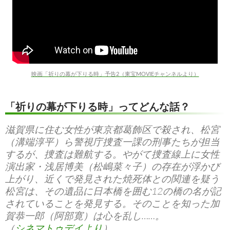
映画「祈りの幕が下りる時」予告2（東宝MOVIEチャンネルより）
「祈りの幕が下りる時」ってどんな話？
滋賀県に住む女性が東京都葛飾区で殺され、松宮
（溝端淳平）ら警視庁捜査一課の刑事たちが担当
するが、捜査は難航する。やがて捜査線上に女性
演出家・浅居博美（松嶋菜々子）の存在が浮かび
上がり、近くで発見された焼死体との関連を疑う
松宮は、その遺品に日本橋を囲む12の橋の名が記
されていることを発見する。そのことを知った加
賀恭一郎（阿部寛）は心を乱し……。
（
シネマトゥデイより
）