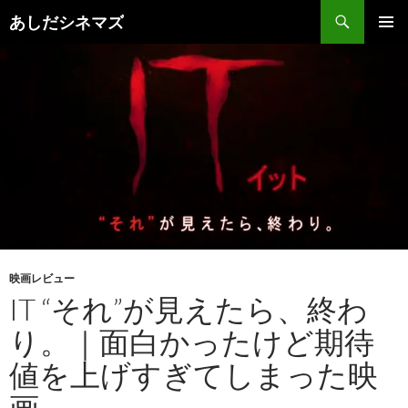
コ
検
あしだシネマズ
ン
索
メインメ
テ
ニュー
ン
ツ
へ
ス
キ
ッ
プ
映画レビュー
IT “それ”が見えたら、終わ
り。｜面白かったけど期待
値を上げすぎてしまった映
画