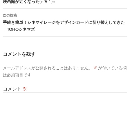
稿
映画館が近くなった(∩´∀｀)∩
k
n
i
ナ
s
次の投稿
ビ
h
手続き簡単！シネマイレージをデザインカードに切り替えしてきた
｜TOHOシネマズ
L
ゲ
i
ー
s
シ
コメントを残す
t
ョ
メールアドレスが公開されることはありません。
※
が付いている欄
ン
は必須項目です
コメント
※