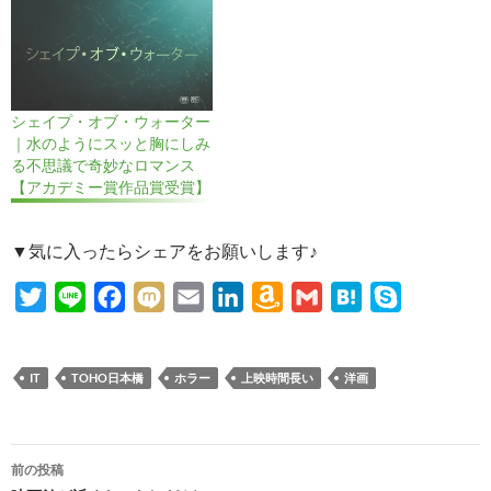
シェイプ・オブ・ウォーター
｜水のようにスッと胸にしみ
る不思議で奇妙なロマンス
【アカデミー賞作品賞受賞】
▼気に入ったらシェアをお願いします♪
T
L
F
M
E
L
A
G
H
S
w
i
a
i
m
i
m
m
a
k
i
n
c
x
a
n
a
a
t
y
IT
TOHO日本橋
ホラー
上映時間長い
洋画
t
e
e
i
i
k
z
i
e
p
t
b
l
e
o
l
n
e
e
o
d
n
a
投
前の投稿
r
o
I
W