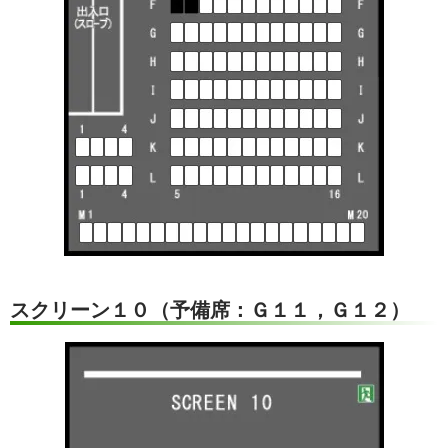
スクリーン１０（予備席：Ｇ１１，Ｇ１２）