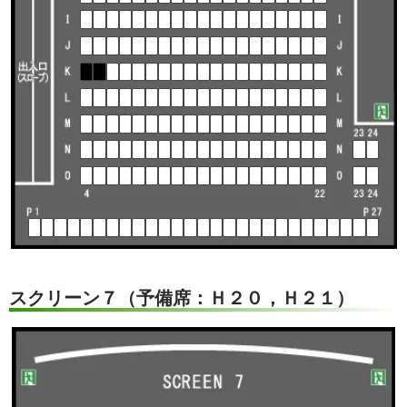
スクリーン７（予備席：Ｈ２０，Ｈ２１）