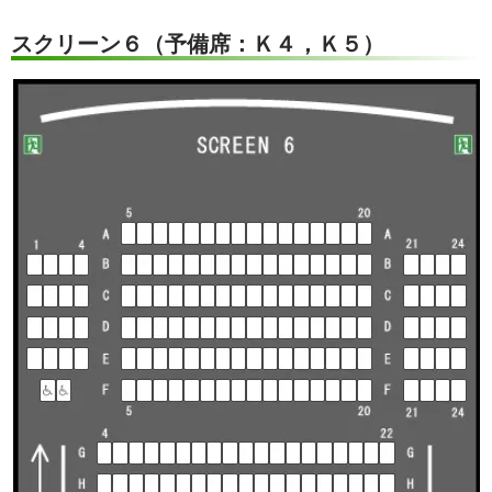
スクリーン６（予備席：Ｋ４，Ｋ５）