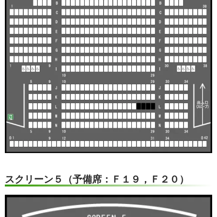
スクリーン５（予備席：Ｆ１９，Ｆ２０）