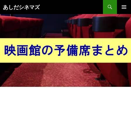
コ
検
あしだシネマズ
ン
索
メインメ
テ
ニュー
ン
ツ
へ
ス
キ
ッ
プ