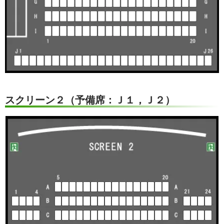
スクリーン２（予備席：Ｊ１，Ｊ２）