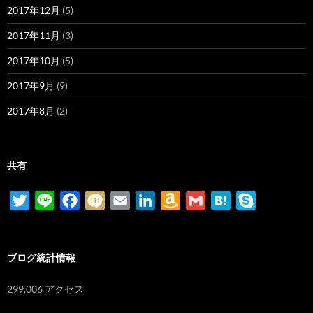
2017年12月
(5)
2017年11月
(3)
2017年10月
(5)
2017年9月
(9)
2017年8月
(2)
共有
T
L
F
M
E
L
A
G
H
S
w
i
a
i
m
i
m
m
a
k
i
n
c
x
a
n
a
a
t
y
ブログ統計情報
t
e
e
i
i
k
z
i
e
p
t
b
l
e
o
l
n
e
299,006 アクセス
e
o
d
n
a