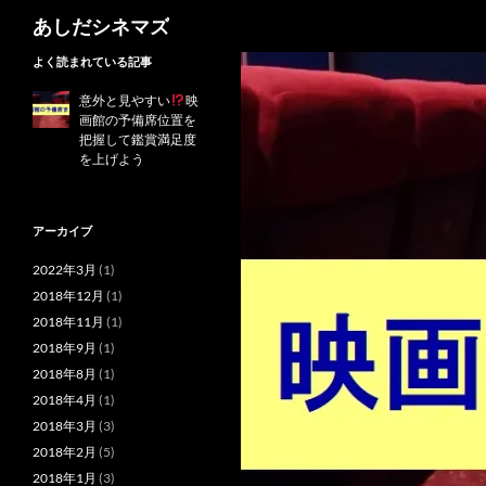
検
あしだシネマズ
索
コ
よく読まれている記事
ン
意外と見やすい
映
テ
画館の予備席位置を
ン
把握して鑑賞満足度
を上げよう
ツ
へ
ス
アーカイブ
キ
ッ
2022年3月
(1)
プ
2018年12月
(1)
2018年11月
(1)
2018年9月
(1)
2018年8月
(1)
2018年4月
(1)
2018年3月
(3)
2018年2月
(5)
2018年1月
(3)