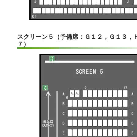
スクリーン５（予備席：Ｇ１２，Ｇ１３，
７）