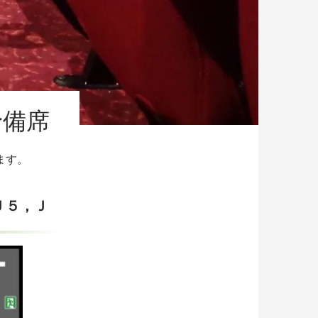
予備席
ます。
Ｊ５，Ｊ