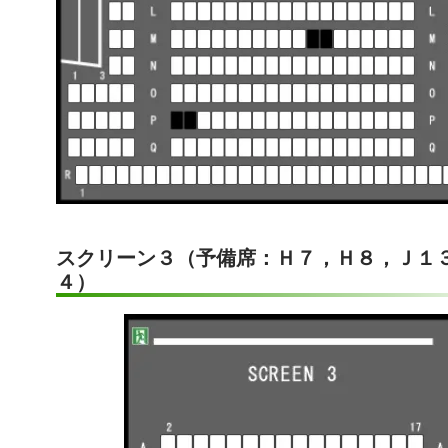
スクリーン３（予備席：Ｈ７，Ｈ８，Ｊ１
４）