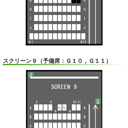
スクリーン９（予備席：Ｇ１０，Ｇ１１）