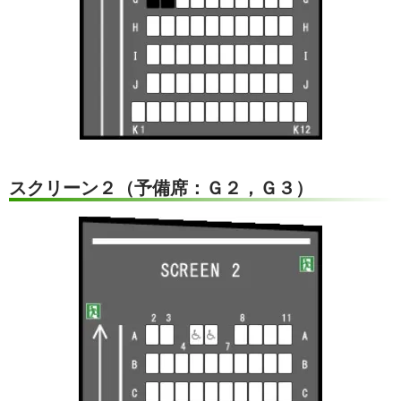
スクリーン２（予備席：Ｇ２，Ｇ３）