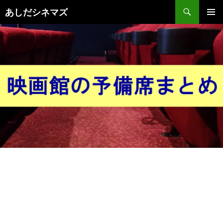
コ
検
あしだシネマズ
ン
索
メインメ
テ
ニュー
ン
ツ
へ
ス
キ
ッ
プ