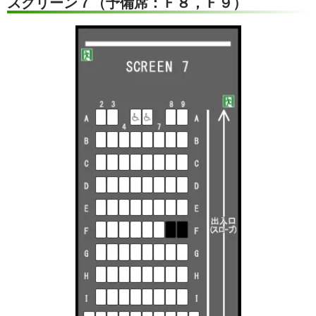
スクリーン７（予備席：Ｆ８，Ｆ９）